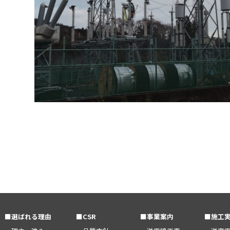
■選ばれる理由
■CSR
■事業案内
■施工