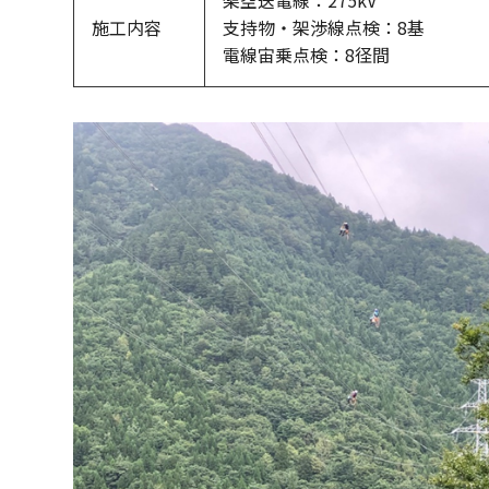
架空送電線：275kV
施工内容
支持物・架渉線点検：8基
電線宙乗点検：8径間