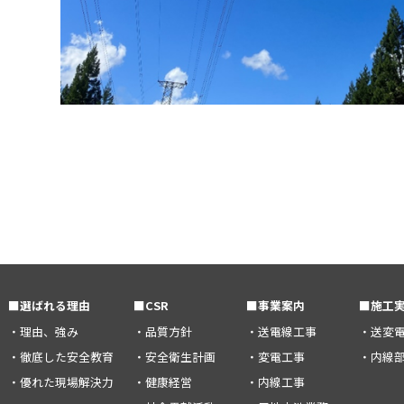
■選ばれる理由
■CSR
■事業案内
■施工
・理由、強み
・品質方針
・送電線工事
・送変
・徹底した安全教育
・安全衛生計画
・変電工事
・内線
・優れた現場解決力
・健康経営
・内線工事