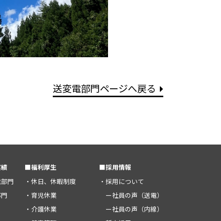
送変電部門ページへ戻る
実績
■福利厚生
■採用情報
電部門
・休日、休暇制度
・採用について
部門
・育児休業
ー社員の声（送電）
・介護休業
ー社員の声（内線）