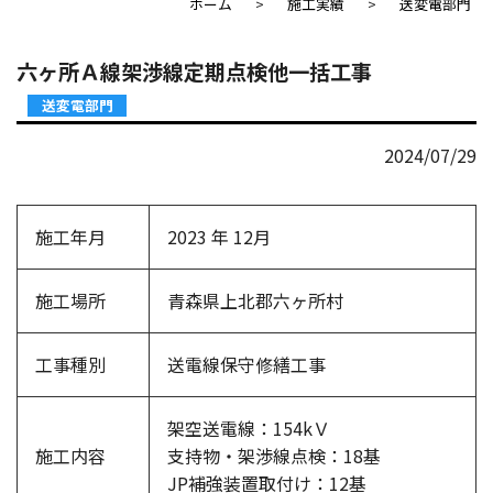
ホーム
施工実績
送変電部門
六ヶ所Ａ線架渉線定期点検他一括工事
送変電部門
2024/07/29
施工年月
2023 年 12月
施工場所
青森県上北郡六ヶ所村
工事種別
送電線保守修繕工事
架空送電線：154kＶ
施工内容
支持物・架渉線点検：18基
JP補強装置取付け：12基