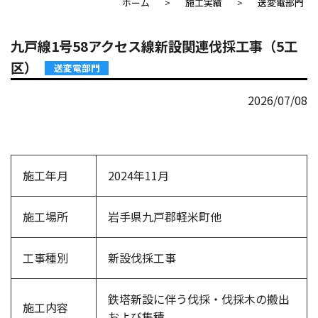
ホーム
施工実績
送変電部門
九戸線1号58アクセス線新設関連伐採工事（5工
区）
送変電部門
2026/07/08
施工年月
2024年11月
施工場所
岩手県九戸郡軽米町他
工事種別
新設伐採工事
鉄塔新設に伴う伐採・伐採木の搬出
施工内容
および集積