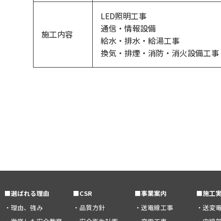
LED照明工事
通信・情報設備
施工内容
給水・排水・給湯工事
換気・排煙・消防・消火設備工事
■選ばれる理由
■CSR
■事業案内
■施工
・理由、強み
・品質方針
・送電線工事
・送変