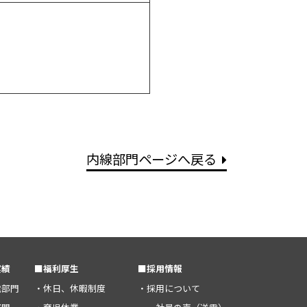
内線部門ページへ戻る
実績
■福利厚生
■採用情報
電部門
・休日、休暇制度
・採用について